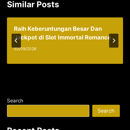
Similar Posts
Raih Keberuntungan Besar Dan
Jackpot di Slot Immortal Romance
02/09/2026
Search
Search