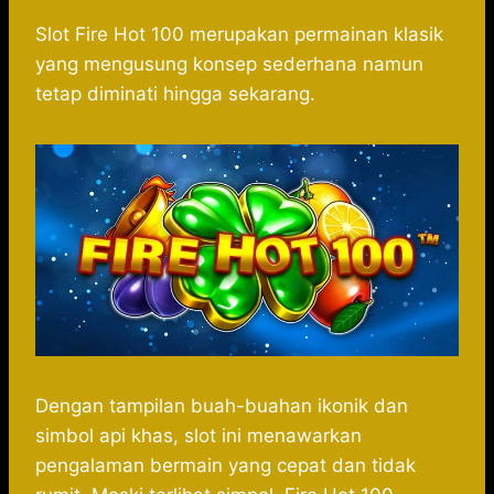
h
a
e
e
k
i
h
a
c
s
l
y
n
a
Slot Fire Hot 100 merupakan permainan klasik
t
e
s
e
p
e
r
yang mengusung konsep sederhana namun
s
b
e
g
e
e
tetap diminati hingga sekarang.
A
o
n
r
p
o
g
a
p
k
e
m
r
Dengan tampilan buah-buahan ikonik dan
simbol api khas, slot ini menawarkan
pengalaman bermain yang cepat dan tidak