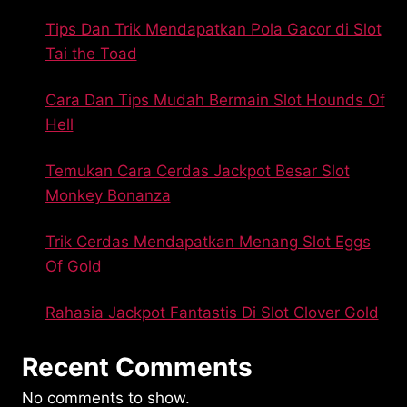
Tips Dan Trik Mendapatkan Pola Gacor di Slot
Tai the Toad
Cara Dan Tips Mudah Bermain Slot Hounds Of
Hell
Temukan Cara Cerdas Jackpot Besar Slot
Monkey Bonanza
Trik Cerdas Mendapatkan Menang Slot Eggs
Of Gold
Rahasia Jackpot Fantastis Di Slot Clover Gold
Recent Comments
No comments to show.