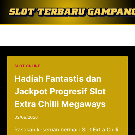
Skip
to
content
Free Spins
SLOT ONLINE
Hadiah Fantastis dan
Jackpot Progresif Slot
Extra Chilli Megaways
02/09/2026
Rasakan keseruan bermain Slot Extra Chilli