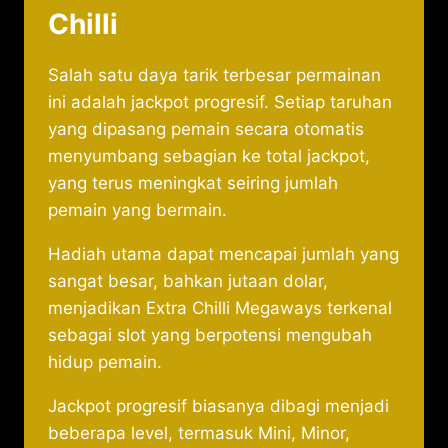
Chilli
Salah satu daya tarik terbesar permainan
ini adalah jackpot progresif. Setiap taruhan
yang dipasang pemain secara otomatis
menyumbang sebagian ke total jackpot,
yang terus meningkat seiring jumlah
pemain yang bermain.
Hadiah utama dapat mencapai jumlah yang
sangat besar, bahkan jutaan dolar,
menjadikan Extra Chilli Megaways terkenal
sebagai slot yang berpotensi mengubah
hidup pemain.
Jackpot progresif biasanya dibagi menjadi
beberapa level, termasuk Mini, Minor,