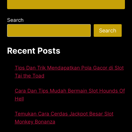
Search
Search
Recent Posts
Tips Dan Trik Mendapatkan Pola Gacor di Slot
Tai the Toad
Cara Dan Tips Mudah Bermain Slot Hounds Of
Hell
Temukan Cara Cerdas Jackpot Besar Slot
Monkey Bonanza