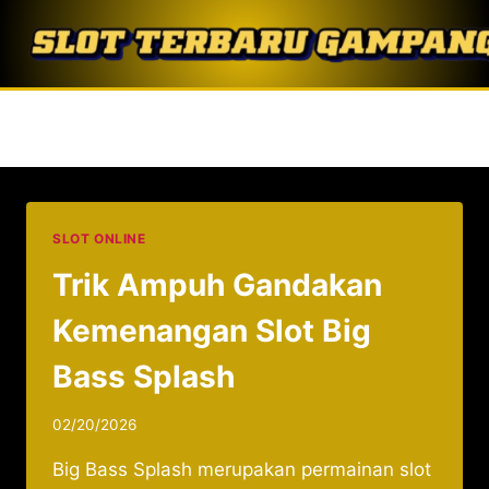
Skip
to
content
Slot Big Bass Splash
SLOT ONLINE
Trik Ampuh Gandakan
Kemenangan Slot Big
Bass Splash
02/20/2026
Big Bass Splash merupakan permainan slot