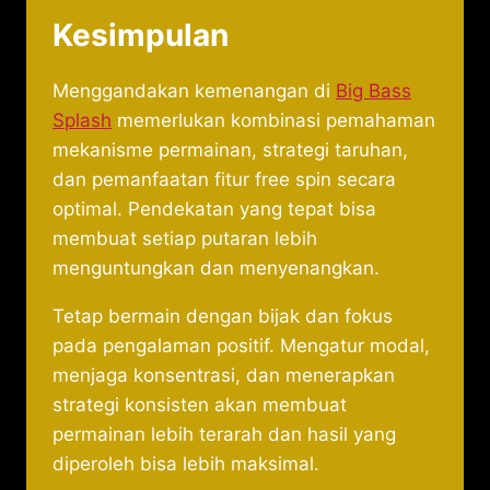
Kesimpulan
Menggandakan kemenangan di
Big Bass
Splash
memerlukan kombinasi pemahaman
mekanisme permainan, strategi taruhan,
dan pemanfaatan fitur free spin secara
optimal. Pendekatan yang tepat bisa
membuat setiap putaran lebih
menguntungkan dan menyenangkan.
Tetap bermain dengan bijak dan fokus
pada pengalaman positif. Mengatur modal,
menjaga konsentrasi, dan menerapkan
strategi konsisten akan membuat
permainan lebih terarah dan hasil yang
diperoleh bisa lebih maksimal.