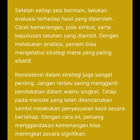
Setelah setiap sesi bermain, lakukan
evaluasi terhadap hasil yang diperoleh.
Catat kemenangan, pola simbol, serta
keputusan taruhan yang diambil. Dengan
melakukan analisis, pemain bisa
mengetahui strategi mana yang paling
efektif.
Konsistensi dalam strategi juga sangat
penting. Jangan terlalu sering mengganti
pendekatan dalam waktu singkat. Tetap
pada metode yang telah direncanakan
sambil melakukan penyesuaian kecil secara
bertahap. Dengan cara ini, peluang
menggandakan kemenangan bisa
meningkat secara signifikan.