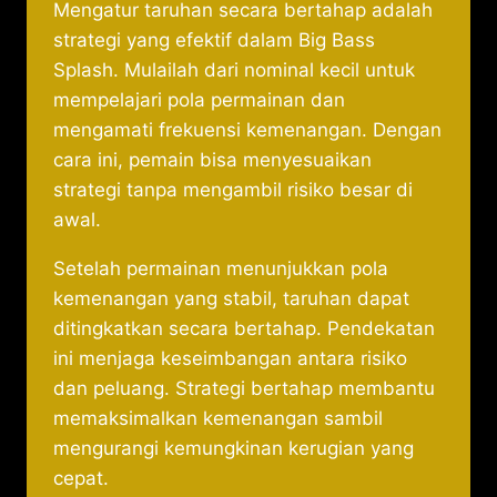
Mengatur taruhan secara bertahap adalah
strategi yang efektif dalam Big Bass
Splash. Mulailah dari nominal kecil untuk
mempelajari pola permainan dan
mengamati frekuensi kemenangan. Dengan
cara ini, pemain bisa menyesuaikan
strategi tanpa mengambil risiko besar di
awal.
Setelah permainan menunjukkan pola
kemenangan yang stabil, taruhan dapat
ditingkatkan secara bertahap. Pendekatan
ini menjaga keseimbangan antara risiko
dan peluang. Strategi bertahap membantu
memaksimalkan kemenangan sambil
mengurangi kemungkinan kerugian yang
cepat.