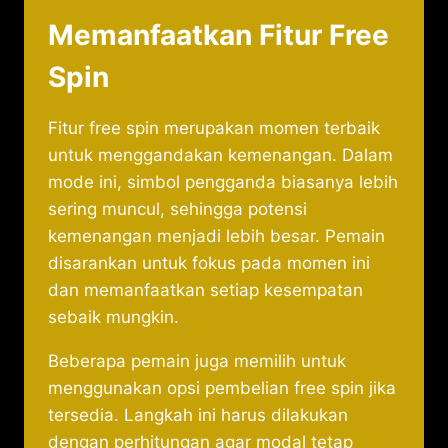
Memanfaatkan Fitur Free
Spin
Fitur free spin merupakan momen terbaik
untuk menggandakan kemenangan. Dalam
mode ini, simbol pengganda biasanya lebih
sering muncul, sehingga potensi
kemenangan menjadi lebih besar. Pemain
disarankan untuk fokus pada momen ini
dan memanfaatkan setiap kesempatan
sebaik mungkin.
Beberapa pemain juga memilih untuk
menggunakan opsi pembelian free spin jika
tersedia. Langkah ini harus dilakukan
dengan perhitungan agar modal tetap