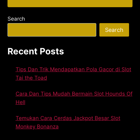
Search
Search
Recent Posts
Tips Dan Trik Mendapatkan Pola Gacor di Slot
Tai the Toad
Cara Dan Tips Mudah Bermain Slot Hounds Of
Hell
Temukan Cara Cerdas Jackpot Besar Slot
Monkey Bonanza