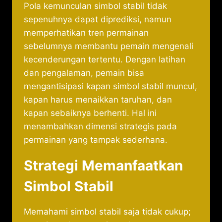
Pola kemunculan simbol stabil tidak
sepenuhnya dapat diprediksi, namun
memperhatikan tren permainan
sebelumnya membantu pemain mengenali
kecenderungan tertentu. Dengan latihan
dan pengalaman, pemain bisa
mengantisipasi kapan simbol stabil muncul,
kapan harus menaikkan taruhan, dan
kapan sebaiknya berhenti. Hal ini
menambahkan dimensi strategis pada
permainan yang tampak sederhana.
Strategi Memanfaatkan
Simbol Stabil
Memahami simbol stabil saja tidak cukup;