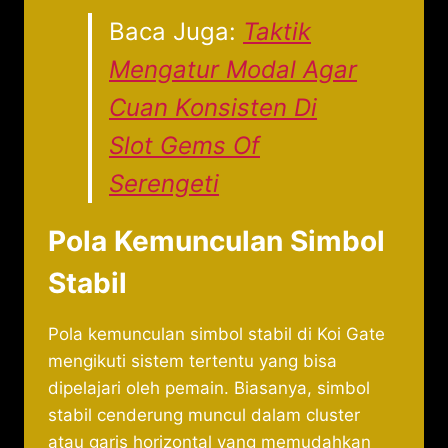
Baca Juga:
Taktik
Mengatur Modal Agar
Cuan Konsisten Di
Slot Gems Of
Serengeti
Pola Kemunculan Simbol
Stabil
Pola kemunculan simbol stabil di Koi Gate
mengikuti sistem tertentu yang bisa
dipelajari oleh pemain. Biasanya, simbol
stabil cenderung muncul dalam cluster
atau garis horizontal yang memudahkan