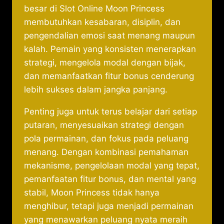
besar di Slot Online Moon Princess
membutuhkan kesabaran, disiplin, dan
pengendalian emosi saat menang maupun
kalah. Pemain yang konsisten menerapkan
strategi, mengelola modal dengan bijak,
dan memanfaatkan fitur bonus cenderung
lebih sukses dalam jangka panjang.
Penting juga untuk terus belajar dari setiap
putaran, menyesuaikan strategi dengan
pola permainan, dan fokus pada peluang
menang. Dengan kombinasi pemahaman
mekanisme, pengelolaan modal yang tepat,
pemanfaatan fitur bonus, dan mental yang
stabil, Moon Princess tidak hanya
menghibur, tetapi juga menjadi permainan
yang menawarkan peluang nyata meraih