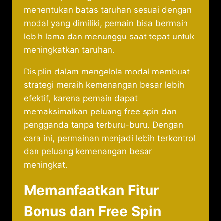
menentukan batas taruhan sesuai dengan
modal yang dimiliki, pemain bisa bermain
lebih lama dan menunggu saat tepat untuk
meningkatkan taruhan.
Disiplin dalam mengelola modal membuat
strategi meraih kemenangan besar lebih
efektif, karena pemain dapat
memaksimalkan peluang free spin dan
pengganda tanpa terburu-buru. Dengan
cara ini, permainan menjadi lebih terkontrol
dan peluang kemenangan besar
meningkat.
Memanfaatkan Fitur
Bonus dan Free Spin