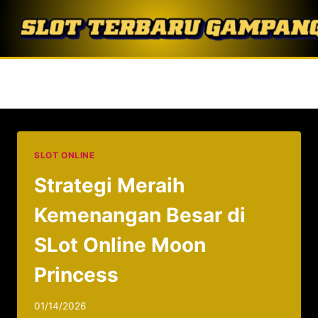
Skip
to
content
SLOT MOON PRINCESS
SLOT ONLINE
Strategi Meraih
Kemenangan Besar di
SLot Online Moon
Princess
01/14/2026