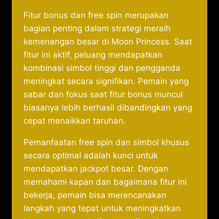
Fitur bonus dan free spin merupakan
bagian penting dalam strategi meraih
kemenangan besar di Moon Princess. Saat
fitur ini aktif, peluang mendapatkan
kombinasi simbol tinggi dan pengganda
meningkat secara signifikan. Pemain yang
sabar dan fokus saat fitur bonus muncul
biasanya lebih berhasil dibandingkan yang
cepat menaikkan taruhan.
Pemanfaatan free spin dan simbol khusus
secara optimal adalah kunci untuk
mendapatkan jackpot besar. Dengan
memahami kapan dan bagaimana fitur ini
bekerja, pemain bisa merencanakan
langkah yang tepat untuk meningkatkan