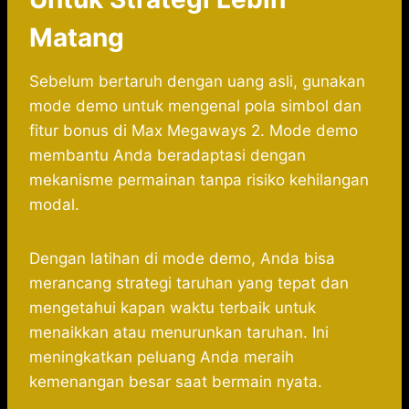
Matang
Sebelum bertaruh dengan uang asli, gunakan
mode demo untuk mengenal pola simbol dan
fitur bonus di Max Megaways 2. Mode demo
membantu Anda beradaptasi dengan
mekanisme permainan tanpa risiko kehilangan
modal.
Dengan latihan di mode demo, Anda bisa
merancang strategi taruhan yang tepat dan
mengetahui kapan waktu terbaik untuk
menaikkan atau menurunkan taruhan. Ini
meningkatkan peluang Anda meraih
kemenangan besar saat bermain nyata.