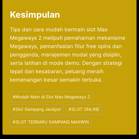
Kesimpulan
Tips dan cara mudah bermain slot Max
Megaways 2 meliputi pemahaman mekanisme
Megaways, pemanfaatan fitur free spins dan
pengganda, manajemen modal yang disiplin,
serta latihan di mode demo. Dengan strategi
tepat dan kesabaran, peluang meraih
kemenangan besar semakin terbuka.
Post
#
Mudah Main di Slot Max Megaways 2
Tags:
#
Slot Gampang Jackpot
#
SLOT ONLINE
#
SLOT TERBARU GAMPANG MAXWIN