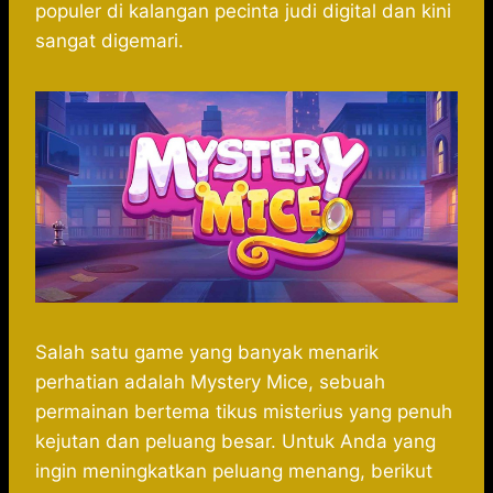
t
e
s
e
p
e
r
populer di kalangan pecinta judi digital dan kini
s
b
e
g
e
e
sangat digemari.
A
o
n
r
p
o
g
a
p
k
e
m
r
Salah satu game yang banyak menarik
perhatian adalah Mystery Mice, sebuah
permainan bertema tikus misterius yang penuh
kejutan dan peluang besar. Untuk Anda yang
ingin meningkatkan peluang menang, berikut