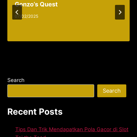
Gonzo’s Quest
07/02/2025
Search
Search
Recent Posts
Tips Dan Trik Mendapatkan Pola Gacor di Slot