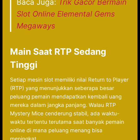
Baca Juga:
Trik Gacor Bermain
Slot Online Elemental Gems
Megaways
Main Saat RTP Sedang
Tinggi
Setiap mesin slot memiliki nilai Return to Player
(RTP) yang menunjukkan seberapa besar
peluang pemain mendapatkan kembali uang
mereka dalam jangka panjang. Walau RTP
Mystery Mice cenderung stabil, ada waktu-
waktu tertentu terutama saat banyak pemain
online di mana peluang menang bisa
meningkat.