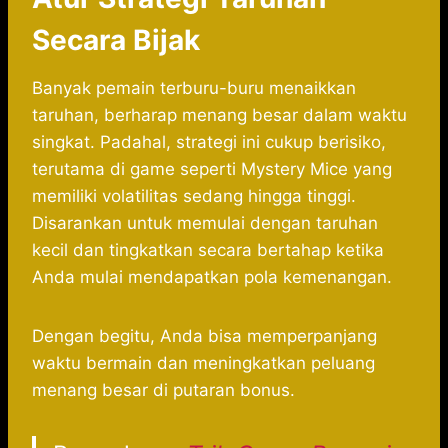
Secara Bijak
Banyak pemain terburu-buru menaikkan
taruhan, berharap menang besar dalam waktu
singkat. Padahal, strategi ini cukup berisiko,
terutama di game seperti Mystery Mice yang
memiliki volatilitas sedang hingga tinggi.
Disarankan untuk memulai dengan taruhan
kecil dan tingkatkan secara bertahap ketika
Anda mulai mendapatkan pola kemenangan.
Dengan begitu, Anda bisa memperpanjang
waktu bermain dan meningkatkan peluang
menang besar di putaran bonus.