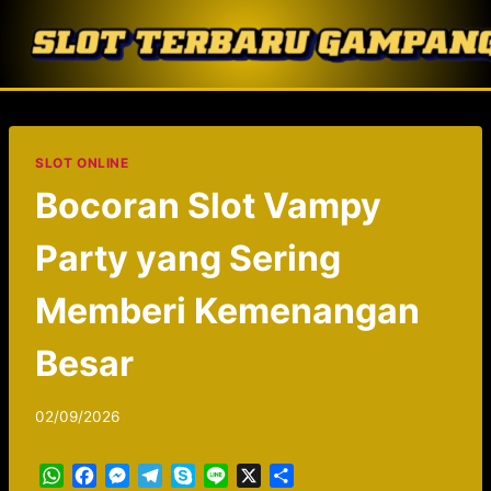
Skip
to
content
SLOT ONLINE
Bocoran Slot Vampy
Party yang Sering
Memberi Kemenangan
Besar
02/09/2026
W
F
M
T
S
L
X
S