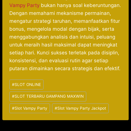
Vampy Party
bukan hanya soal keberuntungan.
Dengan memahami mekanisme permainan,
mengatur strategi taruhan, memanfaatkan fitur
bonus, mengelola modal dengan bijak, serta
menggabungkan analisis dan intuisi, peluang
untuk meraih hasil maksimal dapat meningkat
setiap hari. Kunci sukses terletak pada disiplin,
konsistensi, dan evaluasi rutin agar setiap
putaran dimainkan secara strategis dan efektif.
Post
#
SLOT ONLINE
Tags:
#
SLOT TERBARU GAMPANG MAXWIN
#
Slot Vampy Party
#
Slot Vampy Party Jackpot