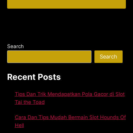
Search
Search
Recent Posts
Tips Dan Trik Mendapatkan Pola Gacor di Slot
Tai the Toad
Cara Dan Tips Mudah Bermain Slot Hounds Of
Hell