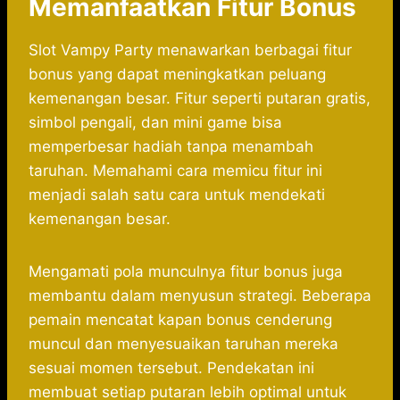
Memanfaatkan Fitur Bonus
Slot Vampy Party menawarkan berbagai fitur
bonus yang dapat meningkatkan peluang
kemenangan besar. Fitur seperti putaran gratis,
simbol pengali, dan mini game bisa
memperbesar hadiah tanpa menambah
taruhan. Memahami cara memicu fitur ini
menjadi salah satu cara untuk mendekati
kemenangan besar.
Mengamati pola munculnya fitur bonus juga
membantu dalam menyusun strategi. Beberapa
pemain mencatat kapan bonus cenderung
muncul dan menyesuaikan taruhan mereka
sesuai momen tersebut. Pendekatan ini
membuat setiap putaran lebih optimal untuk