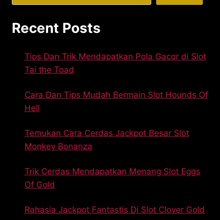
Recent Posts
Tips Dan Trik Mendapatkan Pola Gacor di Slot
Tai the Toad
Cara Dan Tips Mudah Bermain Slot Hounds Of
Hell
Temukan Cara Cerdas Jackpot Besar Slot
Monkey Bonanza
Trik Cerdas Mendapatkan Menang Slot Eggs
Of Gold
Rahasia Jackpot Fantastis Di Slot Clover Gold