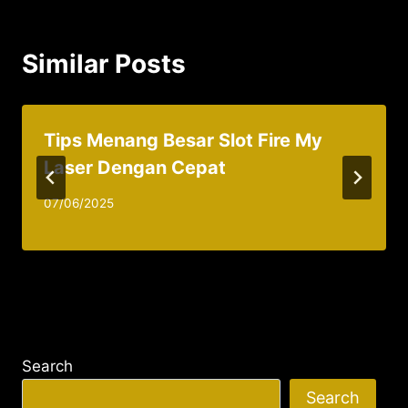
Similar Posts
Tips Menang Besar Slot Fire My
Laser Dengan Cepat
07/06/2025
Search
Search