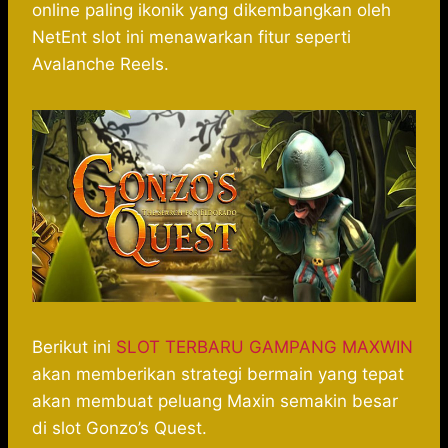
t
e
s
e
p
e
r
online paling ikonik yang dikembangkan oleh
s
b
e
g
e
e
NetEnt slot ini menawarkan fitur seperti
A
o
n
r
Avalanche Reels.
p
o
g
a
p
k
e
m
r
Berikut ini
SLOT TERBARU GAMPANG MAXWIN
akan memberikan strategi bermain yang tepat
akan membuat peluang Maxin semakin besar
di slot Gonzo’s Quest.