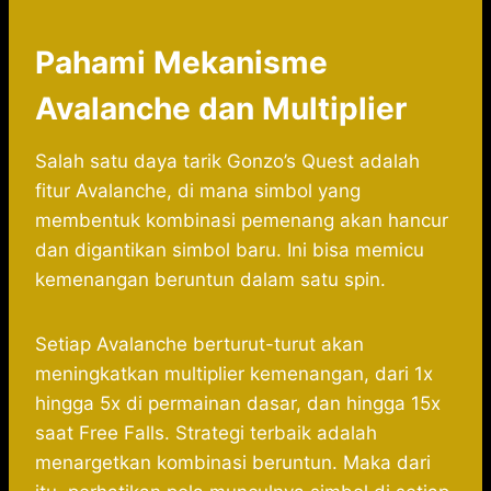
Pahami Mekanisme
Avalanche dan Multiplier
Salah satu daya tarik Gonzo’s Quest adalah
fitur Avalanche, di mana simbol yang
membentuk kombinasi pemenang akan hancur
dan digantikan simbol baru. Ini bisa memicu
kemenangan beruntun dalam satu spin.
Setiap Avalanche berturut-turut akan
meningkatkan multiplier kemenangan, dari 1x
hingga 5x di permainan dasar, dan hingga 15x
saat Free Falls. Strategi terbaik adalah
menargetkan kombinasi beruntun. Maka dari